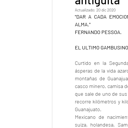
Actualizado:
20 dic 2020
"DAR A CADA EMOCIO
ALMA." 
FERNANDO PESSOA
.
EL ULTIMO GAMBUSIN
Curtido en la Segunda
ásperas de la vida aza
montañas de Guanajuat
casco minero, camisa de
que sale de uno de sus bo
recorre kilómetros y ki
Guanajuato.
Mexicano de nacimient
suiza, holandesa, Sam