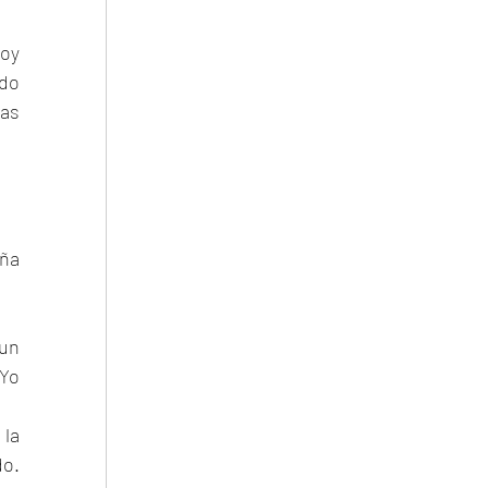
oy 
do 
as 
ña 
un 
Yo 
la 
. 