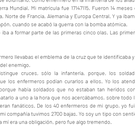
ra Mundial. Mi matrícula fue 17147115. Fueron 14 meses 
 Norte de Francia, Alemania y Europa Central. Y ya íbam
 Japón, cuando se acabó la guerra con la bomba atómica.
iba a formar parte de las primeras cinco olas. Las primer
mero llevabas el emblema de la cruz que te identificaba y 
 del enemigo.
distingue cruces, sólo la infantería, porque, los soldad
e los enfermeros podían curarlos a ellos. Yo los atendí
porque había soldados que no estaban tan heridos co
matarlo a uno a la hora que nos acercábamos, sobre todo l
eran fanáticos. De los 40 enfermeros de mi grupo, yo fui 
n mi compañía tuvimos 2700 bajas. Yo soy un tipo con senti
a mí era una obligación, pero fue algo tremendo.