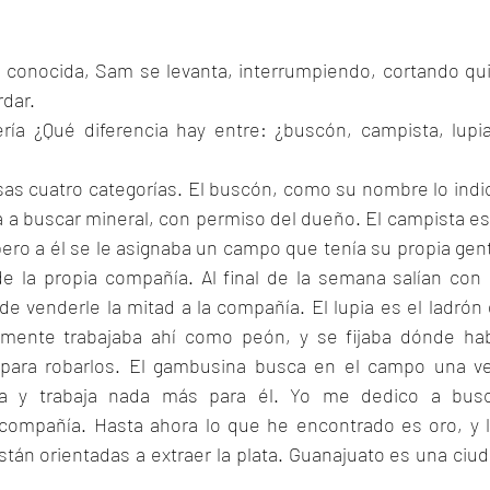
 conocida, Sam se levanta, interrumpiendo, cortando qui
rdar.
ría ¿Qué diferencia hay entre: ¿buscón, campista, lupia
esas cuatro categorías. El buscón, como su nombre lo indic
a a buscar mineral, con permiso del dueño. El campista es 
ro a él se le asignaba un campo que tenía su propia gent
 la propia compañía. Al final de la semana salían con 
de venderle la mitad a la compañía. El lupia es el ladrón 
lmente trabajaba ahí como peón, y se fijaba dónde hab
 para robarlos. El gambusina busca en el campo una ve
rla y trabaja nada más para él. Yo me dedico a busc
 compañía. Hasta ahora lo que he encontrado es oro, y l
án orientadas a extraer la plata. Guanajuato es una ciud