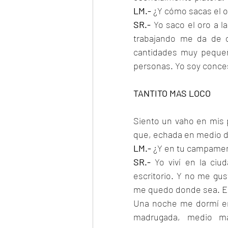
LM.- 
¿Y cómo sacas el o
SR.- 
Yo saco el oro a l
trabajando me da de o
cantidades muy pequeñ
personas. Yo soy conces
TANTITO MAS LOCO
Siento un vaho en mis 
que, echada en medio d
LM.- 
¿Y en tu campamen
SR.- 
Yo viví en la ci
escritorio. Y no me gus
me quedo donde sea. Es
Una noche me dormí en 
madrugada, medio ma