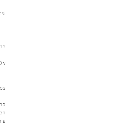
si 
me 
 y 
os 
no 
en 
 a 