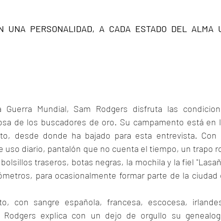
N UNA PERSONALIDAD, A CADA ESTADO DEL ALMA U
O
 Guerra Mundial, Sam Rodgers disfruta las condicion
rosa de los buscadores de oro. Su campamento está en l
o, desde donde ha bajado para esta entrevista. Con 
 uso diario, pantalón que no cuenta el tiempo, un trapo ro
lsillos traseros, botas negras, la mochila y la fiel "Lasaña
lómetros, para ocasionalmente formar parte de la ciudad 
o, con sangre española, francesa, escocesa, irlandes
 Rodgers explica con un dejo de orgullo su genealogí