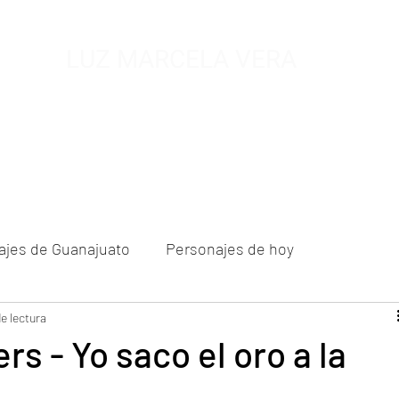
LUZ MARCELA VERA
MUSEO DE MIEL
SALA ETNOGRAFICA
FUNDACION A.C
BIOG
ajes de Guanajuato
Personajes de hoy
 de un nuevo siglo
e lectura
s - Yo saco el oro a la