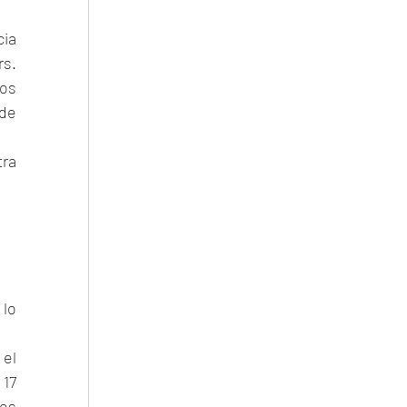
ia 
s. 
os 
de 
ra 
lo 
el 
17 
os 