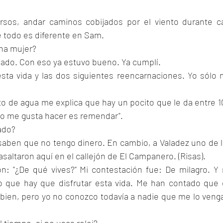
ersos, andar caminos cobijados por el viento durante ca
 todo es diferente en Sam.
una mujer?
ado. Con eso ya estuvo bueno. Ya cumplí.
sta vida y las dos siguientes reencarnaciones. Yo sólo 
o de agua me explica que hay un pocito que le da entre 10
 no me gusta hacer es remendar".
ado?
 saben que no tengo dinero. En cambio, a Valadez uno de l
asaltaron aquí en el callejón de El Campanero. (Risas).
: "¿De qué vives?" Mi contestación fue: De milagro. Y 
 que hay que disfrutar esta vida. Me han contado que 
bien, pero yo no conozco todavía a nadie que me lo venga