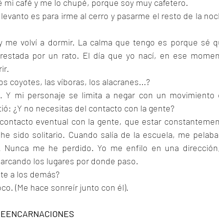
 mi café y me lo chupé, porque soy muy cafetero.
evanto es para irme al cerro y pasarme el resto de la noc
 me volví a dormir. La calma que tengo es porque sé q
restada por un rato. El día que yo nací, en ese momen
ir
.
s coyotes, las víboras, los alacranes...?
. Y mi personaje se limita a negar con un movimiento 
tió: ¿Y no necesitas del contacto con la gente?
 contacto eventual con la gente, que estar constantemen
he sido solitario. Cuando salía de la escuela, me pelaba 
. Nunca me he perdido. Yo me enfilo en una dirección,
rcando los lugares por donde paso.
nte a los demás?
oco. (Me hace sonreír junto con él).
 REENCARNACIONES