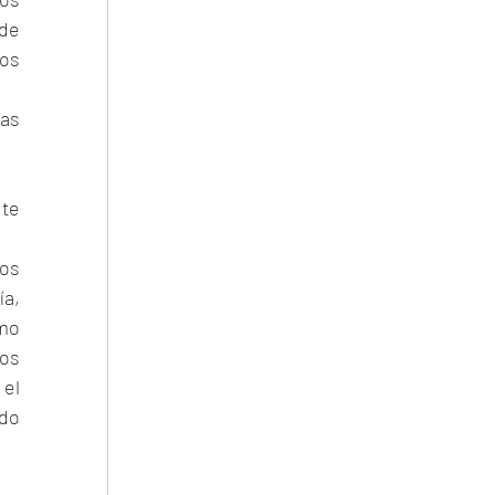
de 
os 
as 
te 
os 
a, 
mo 
os 
el 
do 