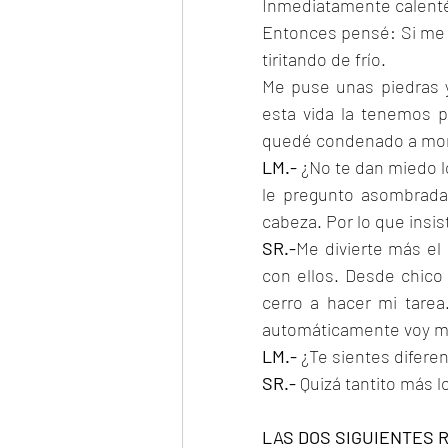
Inmediatamente calenté
Entonces pensé: Si me l
tiritando de frío.
Me puse unas piedras y
esta vida la tenemos p
quedé condenado a mor
LM.- 
¿No te dan miedo lo
le pregunto asombrada
cabeza. Por lo que insis
SR.-
Me divierte más el
con ellos. Desde chico 
cerro a hacer mi tarea
automáticamente voy ma
LM.- 
¿Te sientes difere
SR.- 
Quizá tantito más l
LAS DOS SIGUIENTES