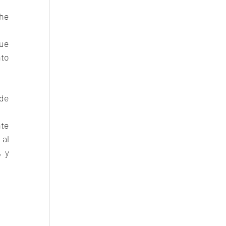
he 
ue 
to 
de 
te 
al 
 y 