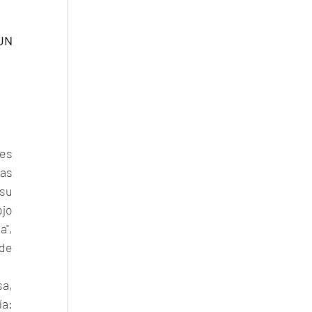
N 
es 
as 
su 
jo 
", 
de 
a, 
a: 