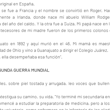
original en España.
a se fue a Francia y el nombre se convirtió en Roger. Hac
ente a Irlanda, donde nace mí abuelo William Rodger
el año del caldo. Y la otra fue a Suiza. Mi papá nace en l
tecesores de mi madre fueron de los primeros colonos 
juato en 1892 y aquí murió en el 46. Mi mamá es maest
ad de Ohio y vino a Guanajuato a dirigir el Colegio Juárez.
, ella desempeñaba esa función".
GUNDA GUERRA MUNDIAL
s, sobre piel tostada y arrugada, leo voces que bullen 
stigua su camino, su vida. "Yo terminé mi secundaria en 
omencé a estudiar la preparatoria de medicina, pero a los 
de voluntario, como enfermero en la infantería de los aliad