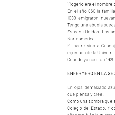
"Rogerio era el nombre 
En el año 860 la famili
1089 emigraron nuevam
Tengo una abuela sueca d
Estados Unidos. Los an
Norteamérica.
Mi padre vino a Guana
egresada de la Universid
Cuando yo nací, en 1925
ENFERMERO EN LA SE
En ojos demasiado azule
que piensa y cree.
Como una sombra que ate
Colegio del Estado. Y c
años me fui a la guerra 