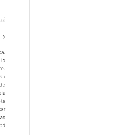
zá 
 y 
a, 
lo 
e. 
su 
de 
ía 
ta 
ar 
as 
ad 