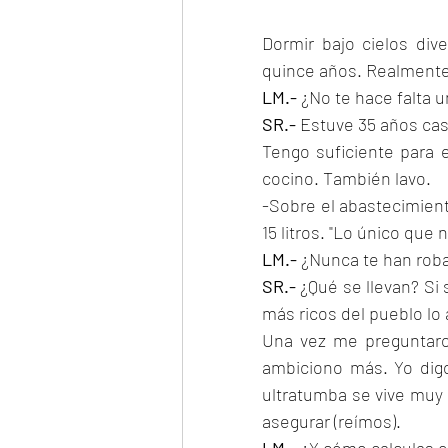
Dormir bajo cielos div
quince años. Realmente
LM.- 
¿No te hace falta 
SR.- 
Estuve 35 años cas
Tengo suficiente para e
cocino. También lavo.
-Sobre el abastecimient
15 litros. "Lo único que
LM.- 
¿Nunca te han rob
SR.- 
¿Qué se llevan? Si
más ricos del pueblo lo 
Una vez me preguntaron
ambiciono más. Yo digo
ultratumba se vive muy 
asegurar (reímos).