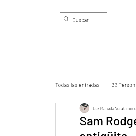
LIBROS
TIERRA Y AMOR
Todas las entradas
32 Person
Viento de palabras
Luz Marcela Vera
Voces
5 min d
Sam Rodger
antigüita