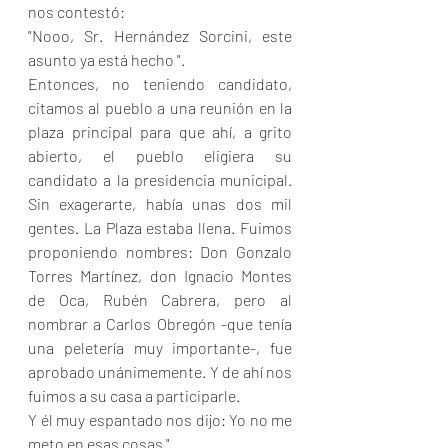
nos contestó:
"Nooo, Sr. Hernández Sorcini, este 
asunto ya está hecho ".
Entonces, no teniendo candidato, 
citamos al pueblo a una reunión en la 
plaza principal para que ahí, a grito 
abierto, el pueblo eligiera su 
candidato a la presidencia municipal. 
Sin exagerarte, había unas dos mil 
gentes. La Plaza estaba llena. Fuimos 
proponiendo nombres: Don Gonzalo 
Torres Martínez, don Ignacio Montes 
de Oca, Rubén Cabrera, pero al 
nombrar a Carlos Obregón -que tenía 
una peletería muy importante-, fue 
aprobado unánimemente. Y de ahí nos 
fuimos a su casa a participarle.
Y él muy espantado nos dijo: Yo no me 
meto en esas cosas ".