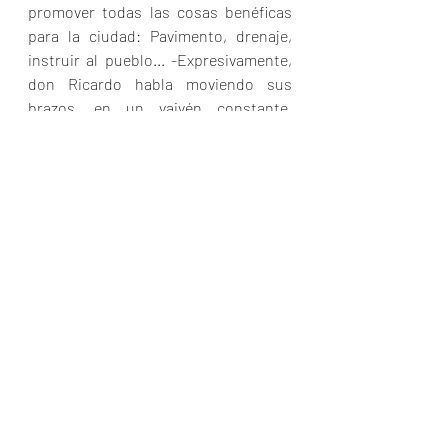
promover todas las cosas benéficas 
para la ciudad: Pavimento, drenaje, 
instruir al pueblo... -Expresivamente, 
don Ricardo habla moviendo sus 
brazos, en un vaivén constante, 
haciendo tilintear su reloj-. El 
licenciado Díaz Infante fue quien 
sustituyó a Nicéforo Guerrero como 
Gobernador Provisional. Entonces 
vino el asunto de la campaña del Lic. 
Alemán, como candidato del Partido 
oficial a la Presidencia de la República, 
y nos hicimos alemanistas.
Los sinarquistas y los de Acción 
Nacional, nos hicieron una invitación 
para unirnos a su partido que tenía 
diez años de fundado. Pero 
rechazamos la invitación.
Bueno, pues ellos fueron los que nos 