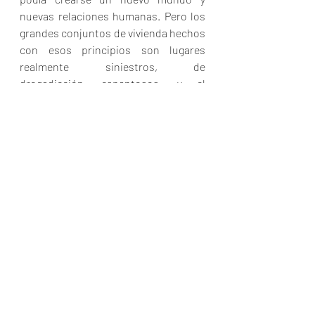
nuevas relaciones humanas. Pero los 
grandes conjuntos de vivienda hechos 
con esos principios son lugares 
realmente siniestros, de 
drogadicción, espantosos, y el 
escenario no ha salvado a la gente, 
como era de suponerse. Sin embargo, 
la población mundial sigue exigiendo 
el desarrollo de la vivienda, y nuestra 
obligación es diseñarla de manera que 
exista una conjunción entre eficiencia 
y belleza. Esa es nuestra tarea.
UN OFICIO QUE SE APRENDE EN EL 
TRABAJO
Al preguntar: "¿Qué les recomendaría 
usted 
a 
los muchachos que estudian 