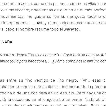
e como un águila, como una paloma, como una 
víbora, co
l que me encanta, a
sabiendas de que no es el más perfect
movimientos, me gusta su forma, me gusta todo lo q
 independencia ... Así, yo tengo algo de cada uno de es
 y al cabo el hombre resume todo el
universo".
CINADA
autora  de dos libros de cocina: "La Cocina Mexicana y su Arte
ibido (guía para pecadores)". 
- 
¿Cómo combinas la pintura con 
as entre su fino vestido de lino negro. "¡Ah!, esas d
ha gente piensa que es ilógica, incongruente la presenci
cocina o de una cocinera en un estudio. Pero hay una gr
. Si tu escuchas en el lenguaje de un pintor: "Esta obra 
, eso quiere decir como que está muy trabajada. Por el ot