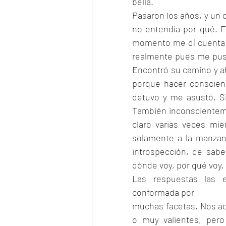
bella.
Pasaron los años, y un d
no entendía por qué. 
momento me dí cuenta d
realmente pues me puse 
Encontró su camino y ah
porque hacer conscien
detuvo y me asustó. Si
También inconscientem
claro varias veces mie
solamente a la manzan
introspección, de sabe
dónde voy, por qué voy, 
Las respuestas las e
conformada por
muchas facetas. Nos a
o muy valientes, per