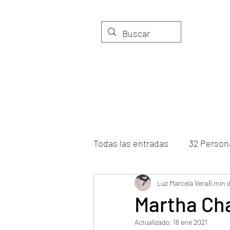
LIBROS
TIERRA Y AMOR
Todas las entradas
32 Person
Viento de palabras
Luz Marcela Vera
Voces
6 min d
Martha Cha
Actualizado:
18 ene 2021