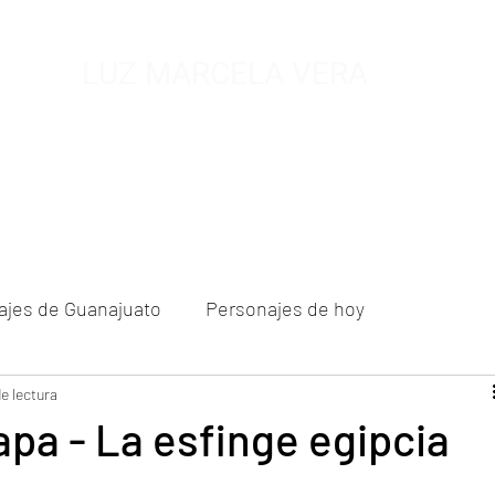
LUZ MARCELA VERA
MUSEO DE MIEL
SALA ETNOGRAFICA
FUNDACION A.C
BIOG
ajes de Guanajuato
Personajes de hoy
 de un nuevo siglo
e lectura
pa - La esfinge egipcia