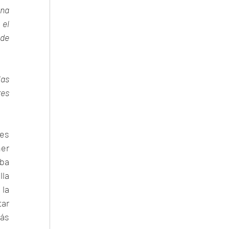
na 
l 
de 
as 
es 
es 
r 
ba 
la 
la 
ar 
ás 