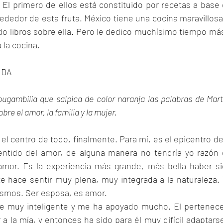
 El primero de ellos está constituido por recetas a base 
dedor de esta fruta. México tiene una cocina maravillosa,
do libros sobre ella. Pero le dedico muchísimo tiempo más
 la cocina.
IDA
ugambilia que salpica de color naranja las palabras de Mart
bre el amor, la familia y la mujer.
 el centro de todo, finalmente. Para mí, es el epicentro de 
sentido del amor, de alguna manera no tendría yo razón 
 amor. Es la experiencia más grande, más bella haber si
 hace sentir muy plena, muy integrada a la naturaleza. 
osmos. Ser esposa, es amor.
e muy inteligente y me ha apoyado mucho. El pertenece
a la mía, y entonces ha sido para él muy difícil adaptarse