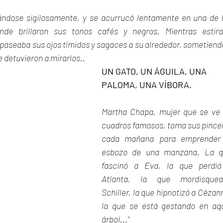
ándose sigilosamente, y se acurrucó lentamente en una de l
onde brillaron sus tonos cafés y negros. Mientras estira
aseaba sus ojos tímidos y sagaces a su alrededor, sometiendo
 detuvieron a mirarlos..
UN GATO, UN ÁGUILA, UNA 
PALOMA, UNA VÍBORA.
Martha Chapa, mujer que se ve 
cuadros famosos, toma sus pincel
cada mañana para emprender 
esbozo de una manzana. La q
fascinó a Eva,
la que perdió
Atlanta, la que mordisqueab
Schiller, la que hipnotizó a Cézann
la que se está gestando en aqu
árbol..."