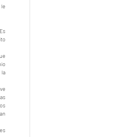
le 
Es 
to 
ue 
io 
la 
ve 
as 
os 
n 
es 