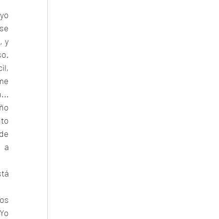
yo 
se 
 y 
o. 
l, 
me 
.. 
ño 
to 
de 
 a 
á 
os 
Yo 