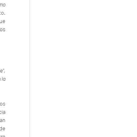
mo 
o. 
ue 
os 
", 
la 
os 
a  
an 
de 
ro 