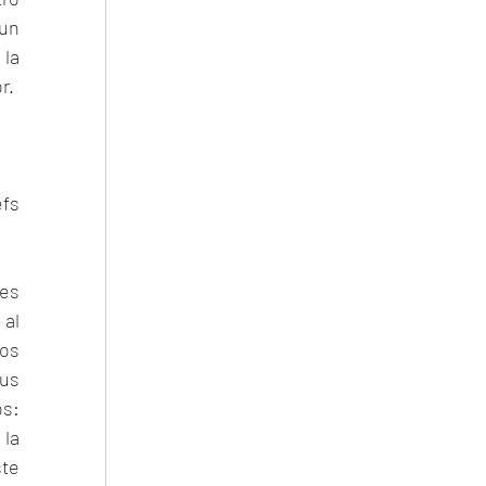
un 
la 
r.
fs 
es 
al 
os 
us 
s: 
la 
te 