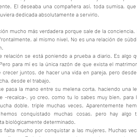
sente. El deseaba una compañera así, toda sumisa, que 
stuviera dedicada absolutamente a servirlo.
ción mucho más verdadera porque sale de la conciencia. 
frontalmente, al mismo nivel. No es una relación de súbdi
n.
 relación se está poniendo a prueba a diario. Es algo q
ero para mí es la única razón de que exista el matrimon
crecer juntos, de hacer una vida en pareja, pero desde 
cha, desde el trabajo.
e pasa la mano entre su melena corta, haciendo una le
 -recalca-, yo creo, como tu lo sabes muy bien, para l
 lucha doble, triple muchas veces. Aparentemente hem
 hemos conquistado muchas cosas, pero hay algo ta
sta biológicamente determinado.
s falta mucho por conquistar a las mujeres. Muchas vec