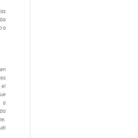
as 
ba 
 a 
en 
es 
el 
ue 
 a 
a 
e, 
él 