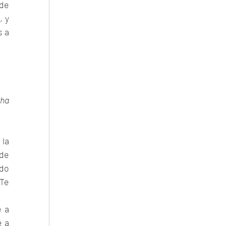
de 
 y 
 a 
ha 
la 
de 
do 
Te 
 a 
 a 