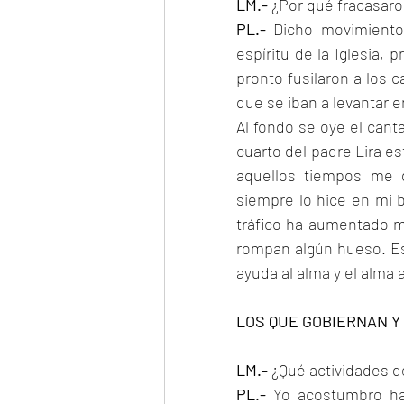
LM.-
 ¿Por qué fracasaro
PL.-
 Dicho movimiento 
espíritu de la Iglesia,
pronto fusilaron a los c
que se iban a levantar e
Al fondo se oye el canta
cuarto del padre Lira es
aquellos tiempos me d
siempre lo hice en mi b
tráfico ha aumentado 
rompan algún hueso. Est
ayuda al alma y el alma a
LOS QUE GOBIERNAN Y
LM.-
 ¿Qué actividades 
PL.-
 Yo acostumbro ha