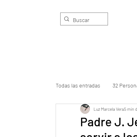
LIBROS
TIERRA Y AMOR
Todas las entradas
32 Person
Viento de palabras
Luz Marcela Vera
Voces
5 min d
Padre J. J
servir a l