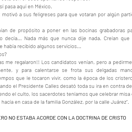
sí pasa aquí en México.
 motivó a sus feligreses para que votaran por algún parti
an de propósito a poner en las bocinas grabadoras pa
yo decía... Nada más que nunca dije nada. Creían que 
 había recibido algunos servicios... 
os? 
s me regalaron!! Los candidatos venían, pero a pedirme 
mente, y para calentarse se frota sus delgadas mano
mpos que le tocaron vivir, como la época de los cristero
cuando el Presidente Calles desató toda su ira en contra de 
iendo el culto, los sacerdotes teníamos que celebrar misa 
 hacía en casa de la familia González, por la calle Juárez".
ERO NO ESTABA ACORDE CON LA DOCTRINA DE CRISTO