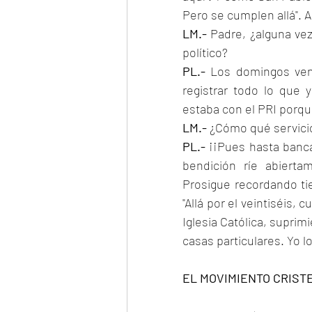
Pero se cumplen allá". A
LM.-
 Padre, ¿alguna vez
político?
PL.-
 Los domingos vení
registrar todo lo que 
estaba con el PRI porque
LM.-
 ¿Cómo qué servici
PL.-
 ¡¡Pues hasta banca
bendición ríe abierta
Prosigue recordando tie
"Allá por el veintiséis, 
Iglesia Católica, suprim
casas particulares. Yo lo
EL MOVIMIENTO CRIST