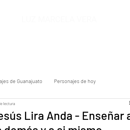
LUZ MARCELA VERA
MUSEO DE MIEL
SALA ETNOGRAFICA
FUNDACION A.C
BIOG
ajes de Guanajuato
Personajes de hoy
 de un nuevo siglo
e lectura
esús Lira Anda - Enseñar 
os demás y a si mismo