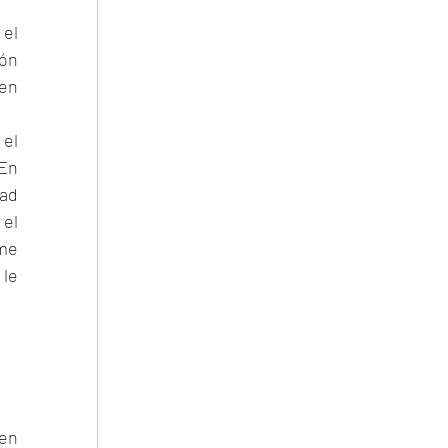
el 
ón 
en 
el 
En 
ad 
el 
me 
le 
en 