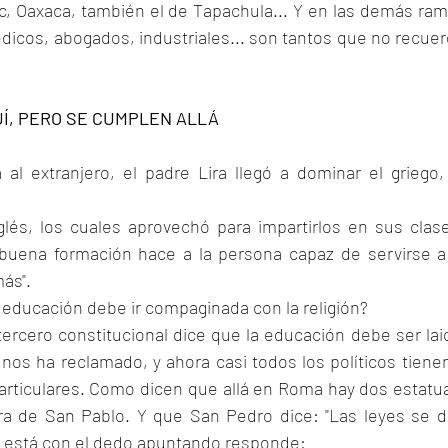
c, Oaxaca, también el de Tapachula... Y en las demás ram
icos, abogados, industriales... son tantos que no recuer
UÍ, PERO SE CUMPLEN ALLÁ
al extranjero, el padre Lira llegó a dominar el griego, 
inglés, los cuales aprovechó para impartirlos en sus clase
buena formación hace a la persona capaz de servirse a 
ás". 
 educación debe ir compaginada con la religión?
tercero constitucional dice que la educación debe ser laic
nos ha reclamado, y ahora casi todos los políticos tienen
articulares. Como dicen que allá en Roma hay dos estatua
a de San Pablo. Y que San Pedro dice: "Las leyes se d
o está con el dedo apuntando responde: