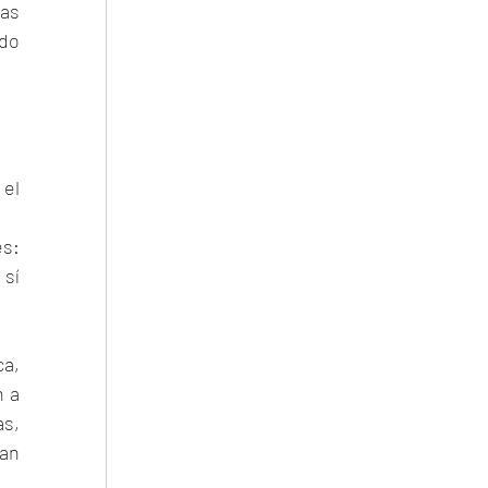
as 
do 
el 
s: 
sí 
a, 
 a 
s, 
an 