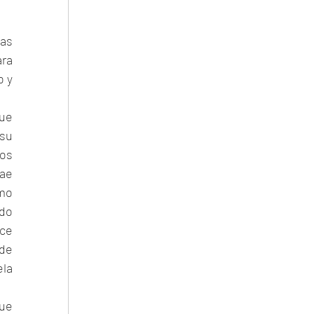
s 
ra 
 y 
ue 
su 
os 
ae 
mo 
do 
ce 
de 
la 
ue 