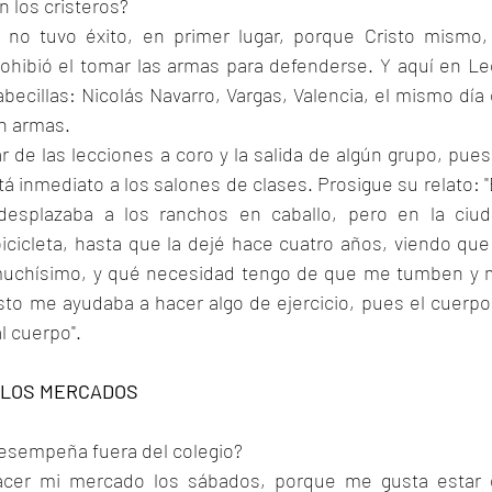
n los cristeros? 
no tuvo éxito, en primer lugar, porque Cristo mismo, 
 prohibió el tomar las armas para defenderse. Y aquí en Le
abecillas: Nicolás Navarro, Vargas, Valencia, el mismo día 
n armas. 
r de las lecciones a coro y la salida de algún grupo, pues 
tá inmediato a los salones de clases. Prosigue su relato: "
esplazaba a los ranchos en caballo, pero en la ciud
icicleta, hasta que la dejé hace cuatro años, viendo que 
muchísimo, y qué necesidad tengo de que me tumben y 
o me ayudaba a hacer algo de ejercicio, pues el cuerpo 
l cuerpo".
 LOS MERCADOS
desempeña fuera del colegio?
cer mi mercado los sábados, porque me gusta estar 