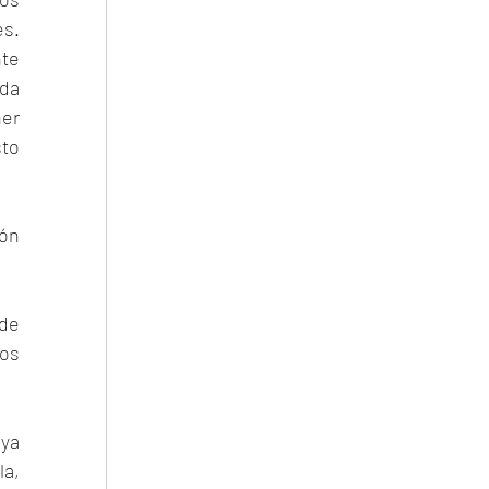
. 
te 
da 
er 
to 
ón 
e 
os 
ya 
a, 