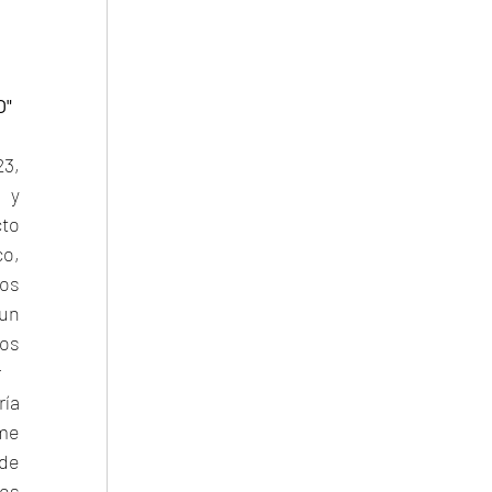
O"
3, 
 y 
to 
o, 
os 
un 
os 
r
ía 
me 
de 
os 