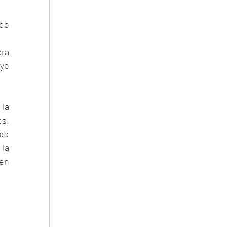
do 
ra 
yo 
la 
s. 
s: 
la 
en 