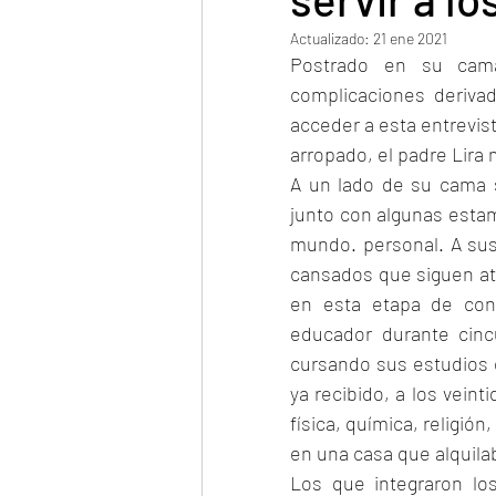
Actualizado:
21 ene 2021
Postrado en su cama
complicaciones deriva
acceder a esta entrevist
arropado, el padre Lira
A un lado de su cama 
junto con algunas estam
mundo. personal. A sus
cansados que siguen ate
en esta etapa de conv
educador durante cin
cursando sus estudios e
ya recibido, a los vein
física, química, religió
en una casa que alquila
Los que integraron lo