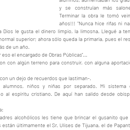
y se construían más salones
Terminar la obra le tomó vein
años!!! "Nunca hice rifas ni na
 Dios le gusta el dinero limpio, la limosna. Llegué a ten
normal superior; ahora sólo queda la primaria, pues el res
ás de un año.
 eso el encargado de Obras Públicas"... 
n con algún terreno para construir, con alguna aportaci
 con un dejo de recuerdos que lastiman-.
 alumnos, niños y niñas por separado. Mi sistema d
o al espíritu cristiano. De aquí han salido desde obisp
a:
dres alcohólicos les tiene que brincar el gusanito que 
 están últimamente el Sr. Ulises de Tijuana, el de Papantl