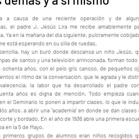
 a causa de una reciente operación y de alguna
das, el padre J. Jesús Lira me recibe amablemente pa
a. Ya en la mañana del día siguiente, pulcramente cobijado
 me está esperando en su silla de ruedas.
sencilla, hay un buró donde descansa un niño Jesús, q
pas de santos y una televisión arrinconada, forman todo 
 ochenta años, con el pelo gris canoso, de pequeños oj
ntos el ritmo de la conversación, que le agrada y le distr
alecencia, la labor que ha desarrollado el padre co
cuenta años es digna de mención. Todo empieza cuan
n el Seminario lo ponen a impartir clases, lo que le indu
tidós años, a abrir una "academia" en donde se dan clases 
n, corte y bordado. En el año de 1936 abre una primera escue
ba en la 5 de Mayo.
s primeros grupos de alumnos eran niños recogidos q