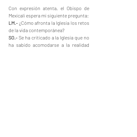
Con expresión atenta, el Obispo de 
Mexicali espera mi siguiente pregunta: 
LM.-
 ¿Cómo afronta la Iglesia los retos 
de la vida contemporánea?
SO.-
 Se ha criticado a la Iglesia que no 
ha sabido acomodarse a la realidad 
actual. Yo invito a quien piensa así, a 
leer los mensajes del Papa, que se 
identifican con lo que el hombre 
clama: justicia, paz, solidaridad, 
valores familiares -cruza sus piernas y 
recargándose en sus brazos 
continúa:- La Iglesia sabe dar una 
respuesta exacta a los problemas 
actuales de la humanidad. Ponte a 
pensar en la Iglesia de hace veinte 
años y compárala con la de ahora; 
ésta ha dado un paso gigantesco 