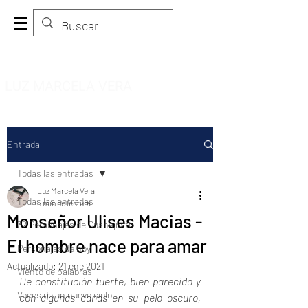
LUZ MARCELA VERA
Entrada
Todas las entradas
Luz Marcela Vera
Todas las entradas
5 min de lectura
Monseñor Ulises Macias -
32 Personajes de Guanajuato
El hombre nace para amar
Personajes de hoy
Actualizado:
21 ene 2021
Viento de palabras
De constitución fuerte, bien parecido y 
Voces de un nuevo siglo
con algunas canas en su pelo oscuro, 